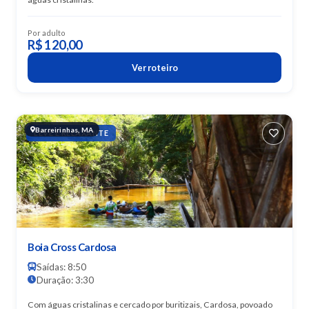
Por adulto
R$ 120,00
Ver roteiro
Barreirinhas, MA
LEVE E RELAXANTE
Boia Cross Cardosa
Saídas: 8:50
Duração: 3:30
Com águas cristalinas e cercado por buritizais, Cardosa, povoado