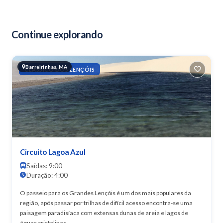
Continue explorando
Barreirinhas, MA
CLÁSSICO DOS LENÇÓIS
Circuito Lagoa Azul
Saídas: 9:00
Duração: 4:00
O passeio para os Grandes Lençóis é um dos mais populares da
região, após passar por trilhas de difícil acesso encontra-se uma
paisagem paradisíaca com extensas dunas de areia e lagos de
águas cristalinas.