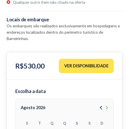
Qualquer outro item não citado na oferta
Durante o percurso será feito também uma parada para almoço na
Praia de Caburé (alimentação não inclusa).
Locais de embarque
Os embarques são realizados exclusivamente em hospedagens e
endereços localizados dentro do perímetro turístico de
Barreirinhas.
R$530,00
VER DISPONIBILIDADE
Escolha a data
Agosto 2026
S
T
Q
Q
S
S
D