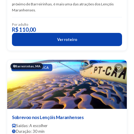
próximo de Barreirinhas, é mais uma das atrações dos Lençóis
Maranhenses.
Por adulto
R$ 110,00
Ver roteiro
Barreirinhas, MA
EXPERIÊNCIA ÚNICA
Sobrevoo nos Lençóis Maranhenses
Saídas: A escolher
Duração: 30 min