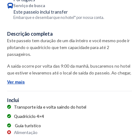
Serviço de busca
Este passeio inclui transfer
Embarque e desembarque no hotel* por nossa conta.
Descrição completa
Este passeio tem duração de um dia inteiro e você mesmo pode ir
pilotando o quadriciclo que tem capacidade para até 2
passageiros.
A saída ocorre por volta das 9:00 da manhã, buscaremos no hotel
que estiver e levaremos até o local de saída do passeio. Ao chegar,
recomendamos a compra de água e lanches, o guia terá a
Ver mais
disposição uma caixa térmica para guardar os alimentos.
Logo em seguida, o guia passará as instruções sobre o passeio e
Inclui
orientará como pilotar o quadriciclo.
Transporte ida e volta saindo do hotel
Quadriciclo 4×4
Assim que todos estiverem aptos a pilotar, seguiremos passando
por trilhas de areias e dunas dos pequenos lençóis até a Praia de
Guia turístico
Caburé. Permaneceremos organizados em fila com o guia
Alimentação
orientando durante todo o passeio.