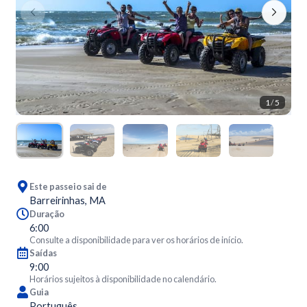
1
/
5
Este passeio sai de
Barreirinhas, MA
Duração
6:00
Consulte a disponibilidade para ver os horários de início.
Saídas
9:00
Horários sujeitos à disponibilidade no calendário.
Guia
Português