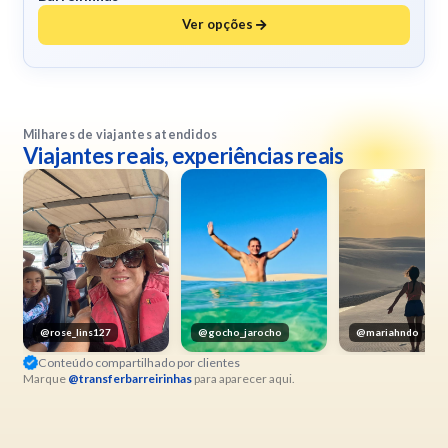
Ver opções
Milhares de viajantes atendidos
Viajantes reais, experiências reais
@rose_lins127
@gocho_jarocho
@mariahndo
Conteúdo compartilhado por clientes
Marque
@transferbarreirinhas
para aparecer aqui.