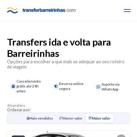
Transfers ida e volta para
Barreirinhas
Opções para escolher a que mais se adequar ao seu roteiro
de viagem
Cancelamento
Reserva online
Suporte via
grátis até 24h
segura
WhatsApp
antes
4 transfers
Ordenar por:
Mais vendidos
Menor valor
Maior valor