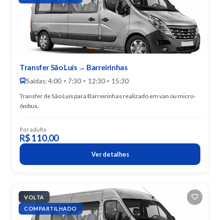
Transfer São Luís → Barreirinhas
Saídas: 4:00
7:30
12:30
15:30
•
•
•
Transfer de São Luís para Barreirinhas realizado em van ou micro-
ônibus.
Por adulto
R$ 110,00
Ver detalhes
VOLTA
COMPARTILHADO