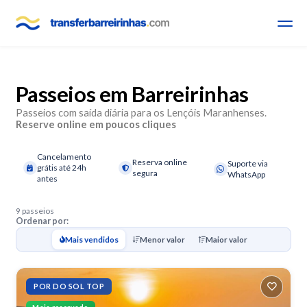
Passeios em Barreirinhas
Passeios com saída diária para os Lençóis Maranhenses.
Reserve online em poucos cliques
Cancelamento
Reserva online
Suporte via
grátis até 24h
segura
WhatsApp
antes
9 passeios
Ordenar por:
Mais vendidos
Menor valor
Maior valor
POR DO SOL TOP