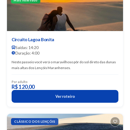
Mais reservado
Circuito Lagoa Bonita
Saídas: 14:20
Duração: 4:00
Neste passeio você verá o maravilhoso pôr do sol direto das dunas
mais altas dos Lençóis Maranhenses.
Por adulto
R$ 120,00
Ver roteiro
CLÁSSICO DOS LENÇÓIS